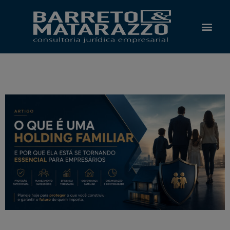
O Escrit