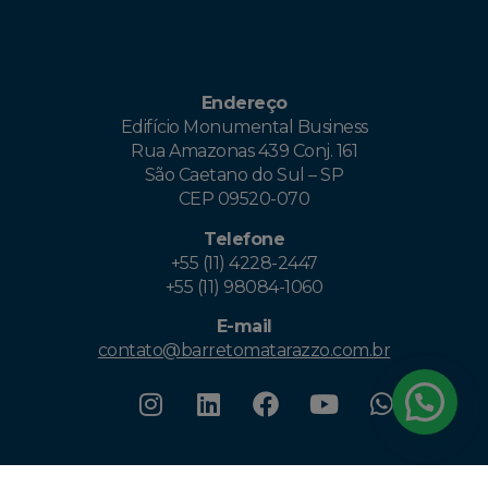
Endereço
Edifício Monumental Business
Rua Amazonas 439 Conj. 161
São Caetano do Sul – SP
CEP 09520-070
Telefone
+55 (11) 4228-2447
+55 (11) 98084-1060
E-mail
contato@barretomatarazzo.com.br