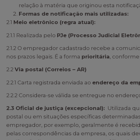
relação à matéria que originou esta notificaç
Formas de notificação mais utilizadas:
2.1
Meio eletrônico (regra atual):
2.1.1 Realizada pelo
PJe (Processo Judicial Eletrô
2.1.2 O empregador cadastrado recebe a comuni
nos prazos legais. É a forma
prioritária
, conforme
2.2
Via postal (Correios – AR)
2.2.1 Carta registrada enviada ao
endereço da em
2.2.2 Considera-se válida se entregue no endereç
2.3 Oficial de justiça (excepcional):
Utilizada qu
postal ou em situações específicas determinadas pe
empregador, por exemplo, geralmente é recebida 
pelas correspondências da empresa, os quais de