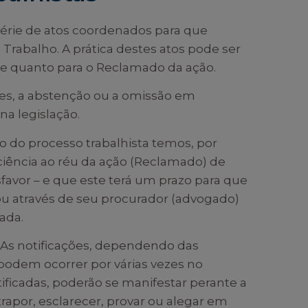
érie de atos coordenados para que
o Trabalho. A prática destes atos pode ser
nte quanto para o Reclamado da ação.
tes, a abstenção ou a omissão em
na legislação.
ão do processo trabalhista temos, por
á ciência ao réu da ação (Reclamado) de
vor – e que este terá um prazo para que
 ou através de seu procurador (advogado)
ada.
As notificações, dependendo das
podem ocorrer por várias vezes no
ificadas, poderão se manifestar perante a
rapor, esclarecer, provar ou alegar em