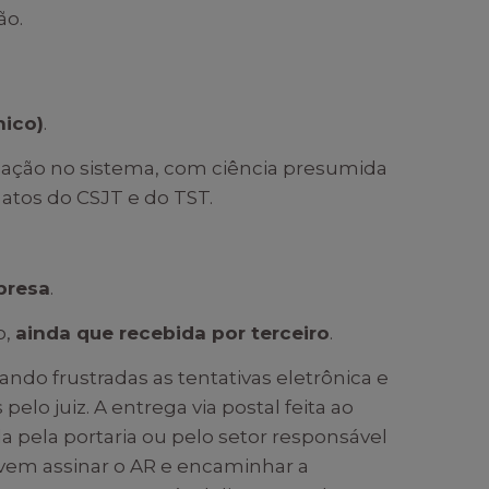
ão.
nico)
.
cação no sistema, com ciência presumida
 atos do CSJT e do TST.
presa
.
o,
ainda que recebida por terceiro
.
ando frustradas as tentativas eletrônica e
lo juiz. A entrega via postal feita ao
pela portaria ou pelo setor responsável
vem assinar o AR e encaminhar a