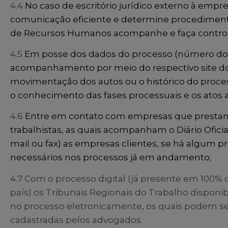
4.4
No caso de escritório jurídico externo à emp
comunicação eficiente e determine procedimen
de Recursos Humanos acompanhe e faça controle 
4.5
Em posse dos dados do processo (número dos a
acompanhamento por meio do respectivo site do 
movimentação dos autos ou o histórico do proces
o conhecimento das fases processuais e os atos 
4.6
Entre em contato com empresas que prestam
trabalhistas, as quais acompanham o Diário Ofici
mail ou fax) as empresas clientes, se há algum p
necessários nos processos já em andamento;
4.7 Com o processo digital (já presente em 100% d
país) os Tribunais Regionais do Trabalho dispon
no processo eletronicamente, os quais podem s
cadastradas pelos advogados.