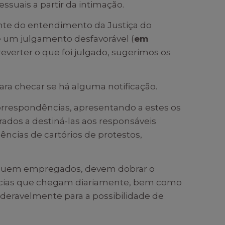
suais a partir da intimação.
nte do entendimento da Justiça do
e um julgamento desfavorável (
em
reverter o que foi julgado, sugerimos os
ra checar se há alguma notificação.
orrespondências, apresentando a estes os
ados a destiná-las aos responsáveis
dências de cartórios de protestos,
ossuem empregados, devem dobrar o
cias que chegam diariamente, bem como
sideravelmente para a possibilidade de