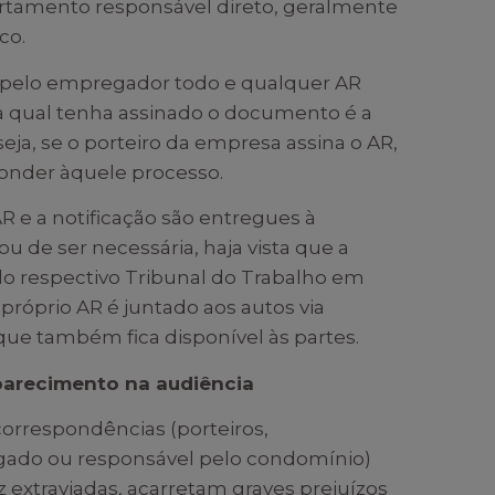
artamento responsável direto, geralmente
co.
o pelo empregador todo e qualquer AR
 qual tenha assinado o documento é a
eja, se o porteiro da empresa assina o AR,
ponder àquele processo.
R e a notificação são entregues à
ou de ser necessária, haja vista que a
 do respectivo Tribunal do Trabalho em
 próprio AR é juntado aos autos via
 que também fica disponível às partes.
parecimento na audiência
correspondências (porteiros,
gado ou responsável pelo condomínio)
extraviadas, acarretam graves prejuízos