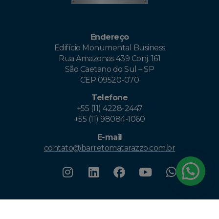
Endereço
Edifício Monumental Business
Rua Amazonas 439 Conj. 161
São Caetano do Sul – SP
CEP 09520-070
Telefone
+55 (11) 4228-2447
+55 (11) 98084-1060
E-mail
contato@barretomatarazzo.com.br