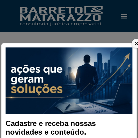
blog
O Escrit
Blog
Novidades do mercado Jurídico e
Empresarial
Cadastre e receba nossas
novidades e conteúdo.